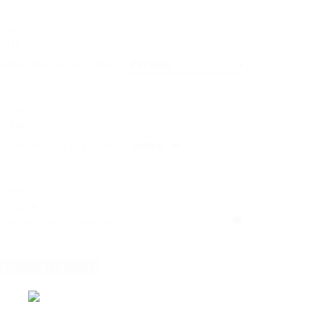
-
Specifiek
- FR
Sélectionnez le contenu
Filter
Gender
Sélectionnez le contenu
Zoek
functie
Rechercher
Effacer les filtres