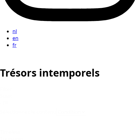
nl
en
fr
Trésors intemporels
Filter
Staat
- FR
Sélectionnez le contenu
Timeless
Treasures